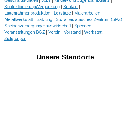
Geschäftskunden
|
Jobs
|
Kinder- und Jugendambulanz
|
Konfektionierung/Verpackung
|
Kontakt
|
Lattenrahmenproduktion
|
Leitsätze
|
Malerarbeiten
|
Metallwerkstatt
|
Satzung
|
Sozialpädiatrisches Zentrum (SPZ)
|
Speisenversorgung/Hauswirtschaft
|
Spenden
|
Veranstaltungen BGZ
|
Verein
|
Vorstand
|
Werkstatt
|
Zielgruppen
Unsere Standorte