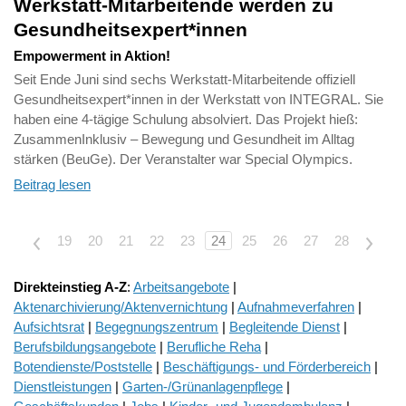
Werkstatt-Mitarbeitende werden zu
Gesundheitsexpert*innen
Empowerment in Aktion!
Seit Ende Juni sind sechs Werkstatt-Mitarbeitende offiziell
Gesundheitsexpert*innen in der Werkstatt von INTEGRAL. Sie
haben eine 4-tägige Schulung absolviert. Das Projekt hieß:
ZusammenInklusiv – Bewegung und Gesundheit im Alltag
stärken (BeuGe). Der Veranstalter war Special Olympics.
Beitrag lesen
<
19
20
21
22
23
24
25
26
27
28
>
Direkteinstieg A-Z
:
Arbeitsangebote
|
Aktenarchivierung/Aktenvernichtung
|
Aufnahmeverfahren
|
Aufsichtsrat
|
Begegnungszentrum
|
Begleitende Dienst
|
Berufsbildungsangebote
|
Berufliche Reha
|
Botendienste/Poststelle
|
Beschäftigungs- und Förderbereich
|
Dienstleistungen
|
Garten-/Grünanlagenpflege
|