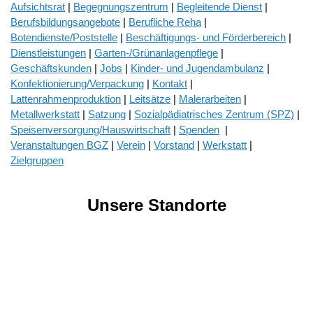
Aufsichtsrat
|
Begegnungszentrum
|
Begleitende Dienst
|
Berufsbildungsangebote
|
Berufliche Reha
|
Botendienste/Poststelle
|
Beschäftigungs- und Förderbereich
|
Dienstleistungen
|
Garten-/Grünanlagenpflege
|
Geschäftskunden
|
Jobs
|
Kinder- und Jugendambulanz
|
Konfektionierung/Verpackung
|
Kontakt
|
Lattenrahmenproduktion
|
Leitsätze
|
Malerarbeiten
|
Metallwerkstatt
|
Satzung
|
Sozialpädiatrisches Zentrum (SPZ)
|
Speisenversorgung/Hauswirtschaft
|
Spenden
|
Veranstaltungen BGZ
|
Verein
|
Vorstand
|
Werkstatt
|
Zielgruppen
Unsere Standorte