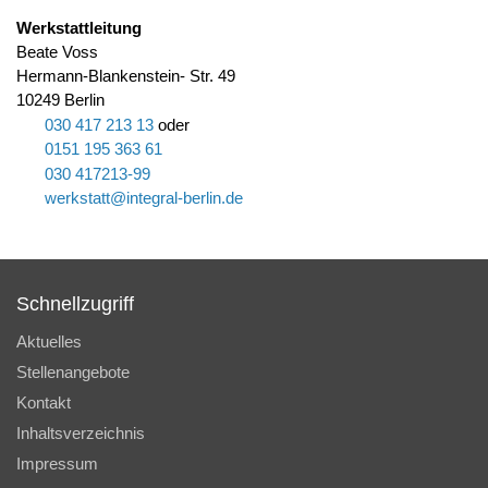
Werkstattleitung
Beate Voss
Hermann-Blankenstein- Str. 49
10249 Berlin
030 417 213 13
oder
0151 195 363 61
030 417213-99
w
rkst
tt
nt
gr
l-b
rl
n
d
Schnellzugriff
Aktuelles
Stellenangebote
Kontakt
Inhaltsverzeichnis
Impressum