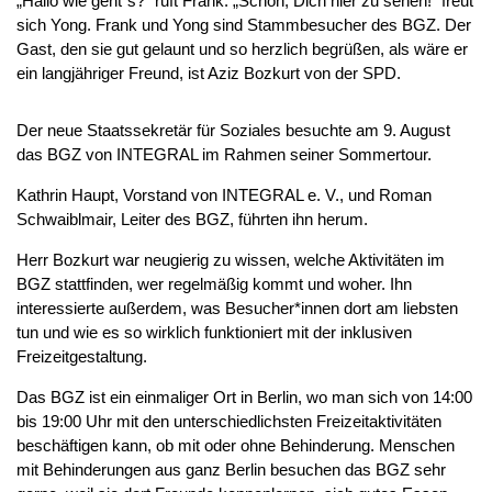
„Hallo wie geht´s?“ ruft Frank. „Schön, Dich hier zu sehen!“ freut
sich Yong. Frank und Yong sind Stammbesucher des BGZ. Der
Gast, den sie gut gelaunt und so herzlich begrüßen, als wäre er
ein langjähriger Freund, ist Aziz Bozkurt von der SPD.
Der neue Staatssekretär für Soziales besuchte am 9. August
das BGZ von INTEGRAL im Rahmen seiner Sommertour.
Kathrin Haupt, Vorstand von INTEGRAL e. V., und Roman
Schwaiblmair, Leiter des BGZ, führten ihn herum.
Herr Bozkurt war neugierig zu wissen, welche Aktivitäten im
BGZ stattfinden, wer regelmäßig kommt und woher. Ihn
interessierte außerdem, was Besucher*innen dort am liebsten
tun und wie es so wirklich funktioniert mit der inklusiven
Freizeitgestaltung.
Das BGZ ist ein einmaliger Ort in Berlin, wo man sich von 14:00
bis 19:00 Uhr mit den unterschiedlichsten Freizeitaktivitäten
beschäftigen kann, ob mit oder ohne Behinderung. Menschen
mit Behinderungen aus ganz Berlin besuchen das BGZ sehr