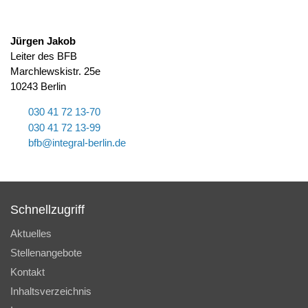
Jürgen Jakob
Leiter des BFB
Marchlewskistr. 25e
10243 Berlin
030 41 72 13-70
030 41 72 13-99
bfb
nt
gr
l-b
rl
n
d
Schnellzugriff
Aktuelles
Stellenangebote
Kontakt
Inhaltsverzeichnis